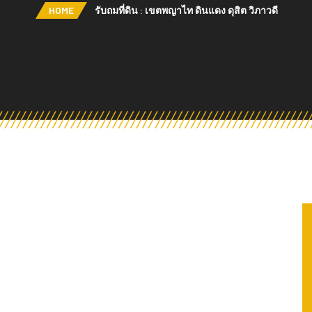
HOME
รับถมที่ดิน : เขตพญาไท ดินแดง ดุสิต วิภาวดี