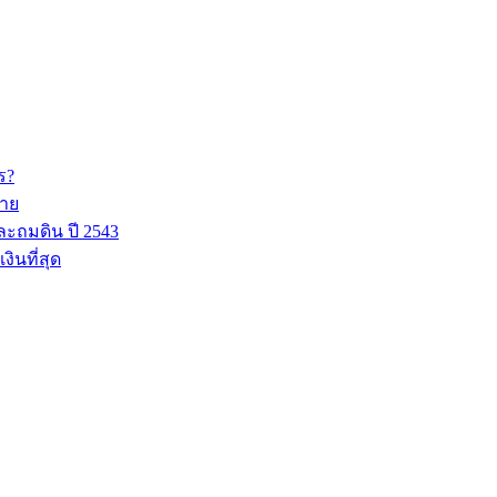
ร?
มาย
ละถมดิน ปี 2543
ินที่สุด