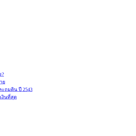
ร?
มาย
ละถมดิน ปี 2543
ินที่สุด