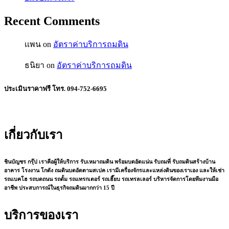
Recent Comments
เเพน
on
อัตราค่าบริการถมดิน
ธนิยา
on
อัตราค่าบริการถมดิน
ประเมินราคาฟรี โทร. 094-752-6695
เกี่ยวกับเรา
ชินบัญชร กรุ๊ป เราคือผู้ให้บริการ รับเหมาถมดิน พร้อมบดอัดแน่น รับถมที่ รับถมดินสร้างบ้าน
อาคาร โรงงาน โกดัง ถมดินบดอัดตามสเปค เรามีเครื่องจักรและแหล่งดินของเราเอง และให้เช่า
รถแบคโฮ รถบดถนน รถดั้ม รถแทรกเตอร์ รถเฮี๊ยบ รถเทรลเลอร์ บริหารจัดการโดยทีมงานมือ
อาชีพ ประสบการณ์ในธุรกิจถมดินมากกว่า 15 ปี
บริการของเรา